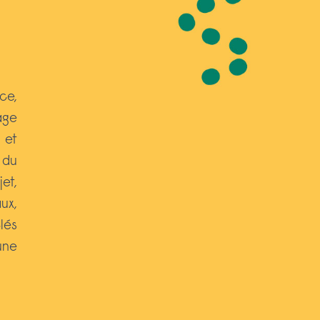
ce,
age
 et
 du
et,
ux,
lés
une