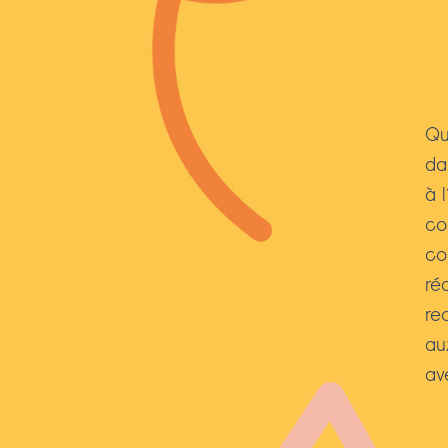
Qu
da
à 
co
co
ré
re
au
av