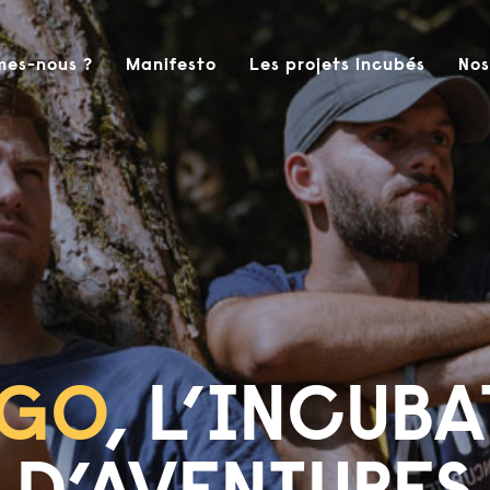
mes-nous ?
Manifesto
Les projets incubés
Nos
AGO
, L’INCUB