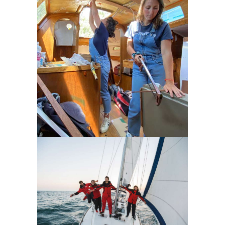
Hisse tes rêves
l'incubateur
4 matelots pleins
d’énergie
l'incubateur