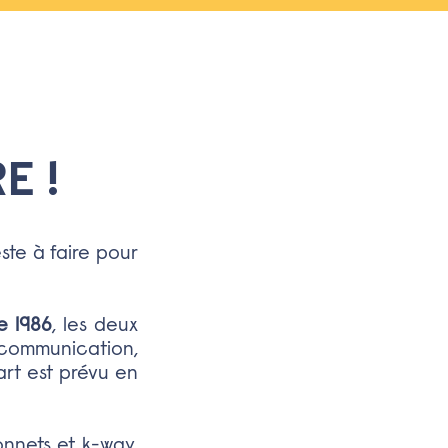
E !
este à faire pour
e 1986
, les deux
 communication,
art est prévu en
onnets et k-way,