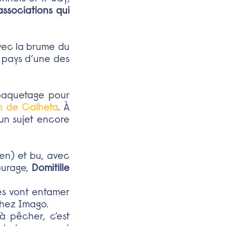
associations qui
 avec la brume du
e pays d’une des
 paquetage pour
n de Calheta
. À
un sujet encore
ien) et bu, avec
urage,
Domitille
tes vont entamer
chez Imago.
 à pêcher, c’est