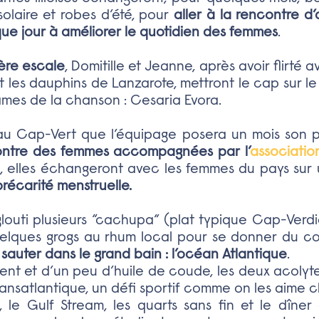
olaire et robes d’été, pour
aller à la rencontre d’
que jour à améliorer le quotidien des femmes
.
ère escale
, Domitille et Jeanne, après avoir flirté
et les dauphins de Lanzarote, mettront le cap sur l
mes de la chanson : Cesaria Evora.
 au Cap-Vert que l’équipage posera un mois son
contre des femmes accompagnées par l’
associatio
, elles échangeront avec les femmes du pays sur 
précarité menstruelle.
louti plusieurs “cachupa” (plat typique Cap-Verd
elques grogs au rhum local pour se donner du co
sauter dans le grand bain : l’océan Atlantique
.
ent et d’un peu d’huile de coude, les deux acoly
ransatlantique, un défi sportif comme on les aime 
, le Gulf Stream, les quarts sans fin et le dîner