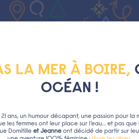
AS LA MER À BOIRE,
OCÉAN !
x 21 ans, un humour décapant, une passion pour la 
 les femmes ont leur place sur l’eau… et pas que !
ue Domitille
et Jeanne
ont décidé de partir sur le
une aventure 100% féminine :
Hisse tes rêves
.