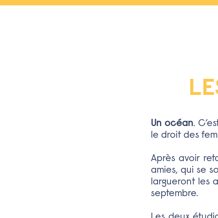
LE
Un océan
. C’es
le droit des fem
Après avoir re
amies, qui se 
largueront les 
septembre.
Les deux étudia