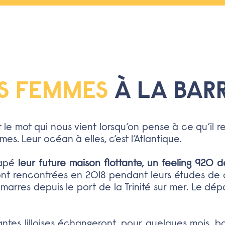
S FEMMES
À LA BARR
t le mot qui nous vient lorsqu’on pense à ce qu’il r
mes. Leur océan à elles, c’est l’Atlantique.
tapé
leur future maison flottante, un feeling 920 d
sont rencontrées en 2018 pendant leurs études de
amarres depuis le port de la Trinité sur mer. Le dép
ntes lilloises échangeront, pour quelques mois, b